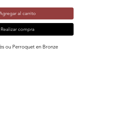
de
oferta
Agregar al carrito
Realizar compra
ès ou Perroquet en Bronze