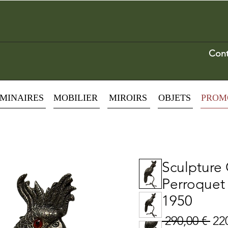
Cont
MINAIRES
MOBILIER
MIROIRS
OBJETS
PROM
Sculpture
Perroquet
1950
Pre
 290,00 € 
22