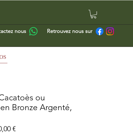
actez nous
Retrouvez nous sur
OS
 Cacatoès ou
 en Bronze Argenté,
cio
Precio
0,00 €