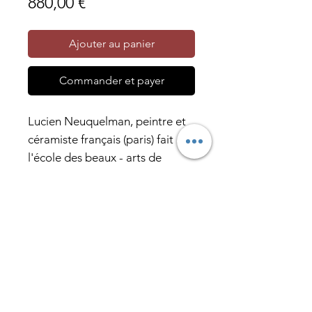
Prix
880,00 €
Ajouter au panier
Commander et payer
Lucien Neuquelman, peintre et
céramiste français (paris) fait
l'école des beaux - arts de
toulon et rentre l'académie de la
grande chaumière à paris en
1930. Céramique dans la
mouvance de roger capron.
Abonnez-vous pour recevoir nos