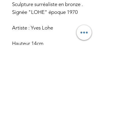
Sculpture surréaliste en bronze .
Signée "LOHE" époque 1970
Artiste : Yves Lohe
Hauteur 14cm
Largeur 14cm
Profondeur 10cm
Abonnez-vous pour recevoir nos
actualités en exclusivité
E-mail
J’accepte les termes et
conditions