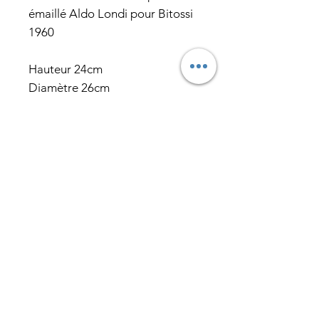
émaillé Aldo Londi pour Bitossi
1960
Hauteur 24cm
Diamètre 26cm
Diamètre haut 14cm
Diamètre bas 14cm
Abonnez-vous pour recevoir nos
actualités en exclusivité
E-mail
J’accepte les termes et
conditions