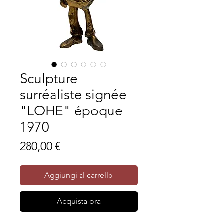
Sculpture
surréaliste signée
"LOHE" époque
1970
Prezzo
280,00 €
Aggiungi al carrello
Acquista ora