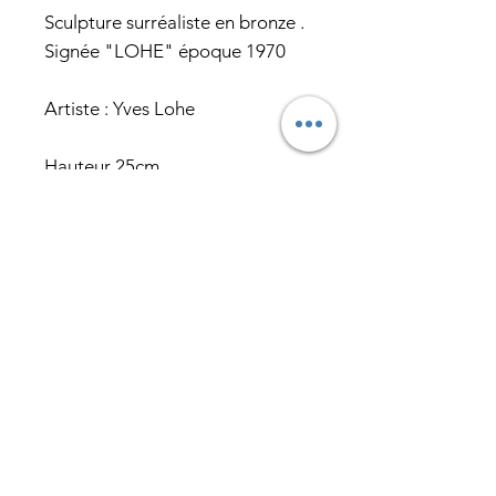
Sculpture surréaliste en bronze .
Signée "LOHE" époque 1970
Artiste : Yves Lohe
Hauteur 25cm
Largeur 11cm
Profondeur 8cm
Abonnez-vous pour recevoir nos
actualités en exclusivité
E-mail
J’accepte les termes et
conditions