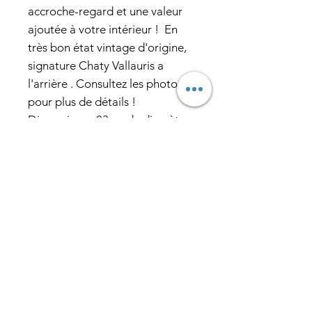
accroche-regard et une valeur
ajoutée à votre intérieur ! En
très bon état vintage d'origine,
signature Chaty Vallauris a
l'arrière . Consultez les photos
pour plus de détails !
Dimensions : 83cm de diamètre,
3 cm de profondeur, miroir 24
cm de diamètre.
Abonnez-vous pour recevoir nos
actualités en exclusivité
E-mail
J’accepte les termes et