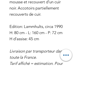
mousse et recouvert d’un cuir
noir. Accotoirs partiellement
recouverts de cuir.
Edition: Lammhults, circa 1990
H: 80 cm - L: 160 cm - P: 72 cm
H d’assise: 45 cm
Livraison par transporteur dans
toute la France.
Tarif affiché = estimation. Pour
connaître le coût exact,
contactez-nous avant ou après
votre commande pour obtenir
un devis personnalisé.