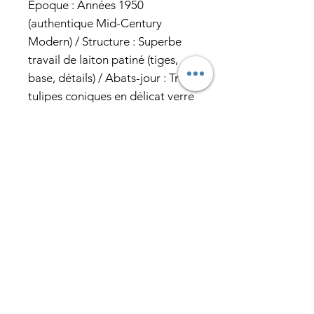
Époque : Années 1950
(authentique Mid-Century
Modern) / Structure : Superbe
travail de laiton patiné (tiges,
base, détails) / Abats-jour : Trois
tulipes coniques en délicat verre
opalin diffusant une lumière
douce et chaleureuse, comme
en témoigne cette photo
allumée.
💎 L’État : Cette beauté est en
excellent état d’origine, prête à
illuminer un salon, une entrée ou
une salle à manger.