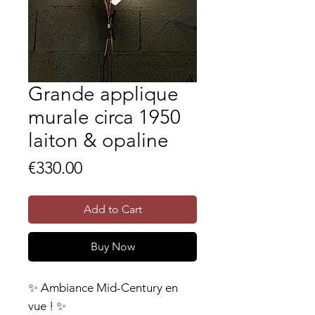
Grande applique
murale circa 1950
laiton & opaline
Price
€330.00
Add to Cart
Buy Now
✨ Ambiance Mid-Century en
vue ! ✨