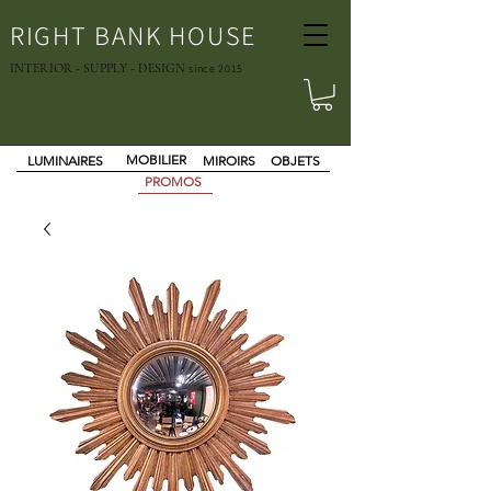
RIGHT BANK HOUSE
INTERIOR - SUPPLY - DESIGN
since 2015
MOBILIER
LUMINAIRES
MIROIRS
OBJETS
PROMOS